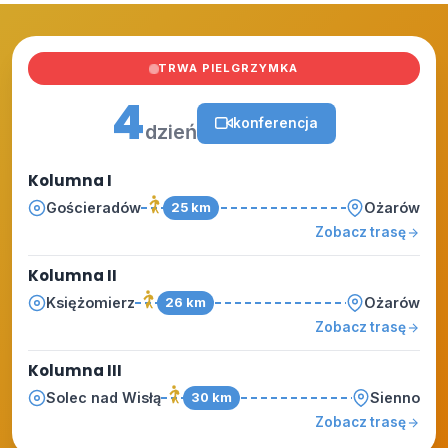
TRWA PIELGRZYMKA
4
konferencja
dzień
Kolumna I
Gościeradów
Ożarów
25 km
Zobacz trasę
Kolumna II
Księżomierz
Ożarów
26 km
Zobacz trasę
Kolumna III
Solec nad Wisłą
Sienno
30 km
Zobacz trasę