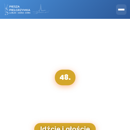
48.
Lubelska Piesza
Pielgrzymka
na Jasną Górę
Idźcie i głoście