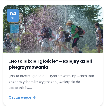
04
SIE
„No to idźcie i głoście” – kolejny dzień
pielgrzymowania
„No to idźcie i głoście” – tymi słowami bp Adam Bab
zakończył homilię wygłoszoną 4 sierpnia do
uczestników…
Czytaj więcej