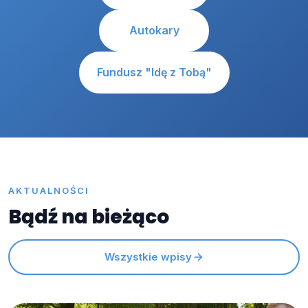
Autokary
Fundusz "Idę z Tobą"
AKTUALNOŚCI
Bądź na bieżąco
Wszystkie wpisy