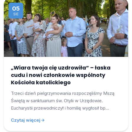
05
SIE
„Wiara twoja cię uzdrowiła” – łaska
cudu i nowi członkowie wspólnoty
Kościoła katolickiego
Trzeci dzień pielgrzymowania rozpoczęliśmy Mszą
Świętą w sanktuarium św. Otylii w Urzędowie.
Eucharystii przewodniczył i homilię wygłosił bp…
Czytaj więcej