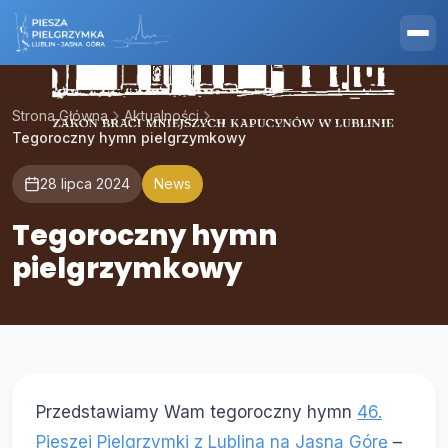
Strona Główna
Aktualności
Tegoroczny hymn pielgrzymkowy
28 lipca 2024
News
Tegoroczny hymn
pielgrzymkowy
Przedstawiamy Wam tegoroczny hymn
46.
Pieszej Pielgrzymki z Lublina na Jasną Górę
–