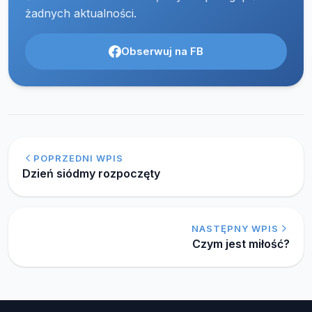
żadnych aktualności.
Obserwuj na FB
POPRZEDNI WPIS
Dzień siódmy rozpoczęty
NASTĘPNY WPIS
Czym jest miłość?