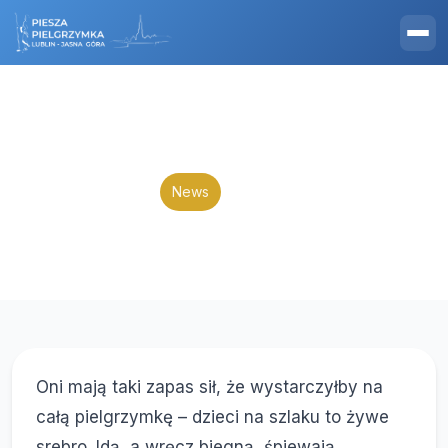
Strona Główna
Aktualności
Najmłodsi na szlaku
10 sierpnia 2020
News
Najmłodsi na szlaku
Oni mają taki zapas sił, że wystarczyłby na
całą pielgrzymkę – dzieci na szlaku to żywe
srebro. Idą, a wręcz biegną, śpiewają,